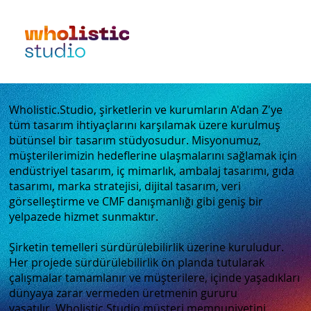
Wholistic.Studio, şirketlerin ve kurumların A'dan Z'ye
tüm tasarım ihtiyaçlarını karşılamak üzere kurulmuş
bütünsel bir tasarım stüdyosudur. Misyonumuz,
müşterilerimizin hedeflerine ulaşmalarını sağlamak için
endüstriyel tasarım, iç mimarlık, ambalaj tasarımı, gıda
tasarımı, marka stratejisi, dijital tasarım, veri
görselleştirme ve CMF danışmanlığı gibi geniş bir
yelpazede hizmet sunmaktır.
Şirketin temelleri sürdürülebilirlik üzerine kuruludur.
Her projede sürdürülebilirlik ön planda tutularak
çalışmalar tamamlanır ve müşterilere, içinde yaşadıkları
dünyaya zarar vermeden üretmenin gururu
yaşatılır. Wholistic.Studio müşteri memnuniyetini