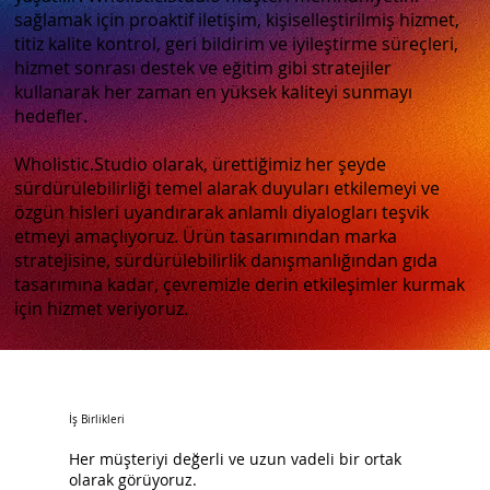
sağlamak için proaktif iletişim, kişiselleştirilmiş hizmet,
titiz kalite kontrol, geri bildirim ve iyileştirme süreçleri,
hizmet sonrası destek ve eğitim gibi stratejiler
kullanarak her zaman en yüksek kaliteyi sunmayı
hedefler.
Wholistic.Studio olarak, ürettiğimiz her şeyde
sürdürülebilirliği temel alarak duyuları etkilemeyi ve
özgün hisleri uyandırarak anlamlı diyalogları teşvik
etmeyi amaçlıyoruz. Ürün tasarımından marka
stratejisine, sürdürülebilirlik danışmanlığından gıda
tasarımına kadar, çevremizle derin etkileşimler kurmak
için hizmet veriyoruz.
İş Birlikleri
Her müşteriyi değerli ve uzun vadeli bir ortak
olarak görüyoruz.